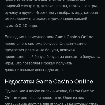
широкий спектр игр, включая слоты, карточные игры,
рулетку и другие. Игроки могут выбрать игру, которая
им понравится, и начать играть с минимальной
суммой 0,20 евро.
Еще одним преимуществом Gama Casino Online
является его система бонусов. Онлайн-казино
предлагает различные бонусы, включая
приветственный бонус, бонусы за депозит и бонусы за
игры. Это позволяет игрокам получать
дополнительные деньги для игры.
Недостатки Gama Casino Online
Однако, как и любое онлайн-казино, Gama Casino
Online имеет и свои недостатки. Один из них –
ограничение доступа для игроков из некоторых стран.