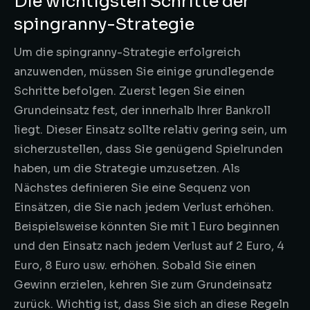
Die wichtigsten Schritte der
spingranny-Strategie
Um die spingranny-Strategie erfolgreich
anzuwenden, müssen Sie einige grundlegende
Schritte befolgen. Zuerst legen Sie einen
Grundeinsatz fest, der innerhalb Ihrer Bankroll
liegt. Dieser Einsatz sollte relativ gering sein, um
sicherzustellen, dass Sie genügend Spielrunden
haben, um die Strategie umzusetzen. Als
Nächstes definieren Sie eine Sequenz von
Einsätzen, die Sie nach jedem Verlust erhöhen.
Beispielsweise könnten Sie mit 1 Euro beginnen
und den Einsatz nach jedem Verlust auf 2 Euro, 4
Euro, 8 Euro usw. erhöhen. Sobald Sie einen
Gewinn erzielen, kehren Sie zum Grundeinsatz
zurück. Wichtig ist, dass Sie sich an diese Regeln