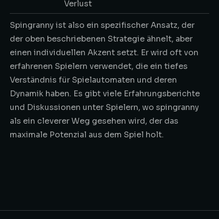
Verlust
Spingranny ist also ein spezifischer Ansatz, der
der oben beschriebenen Strategie ähnelt, aber
einen individuellen Akzent setzt. Er wird oft von
erfahrenen Spielern verwendet, die ein tiefes
Verständnis für Spielautomaten und deren
Dynamik haben. Es gibt viele Erfahrungsberichte
und Diskussionen unter Spielern, wo spingranny
als ein cleverer Weg gesehen wird, der das
maximale Potenzial aus dem Spiel holt.