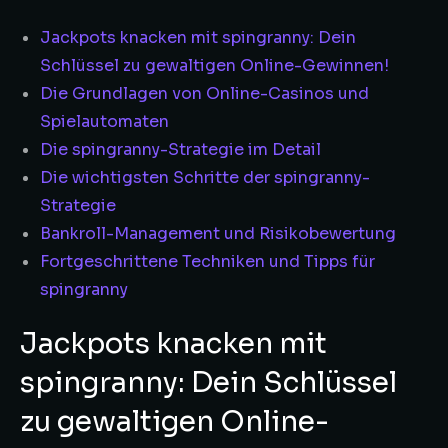
Jackpots knacken mit spingranny: Dein
Schlüssel zu gewaltigen Online-Gewinnen!
Die Grundlagen von Online-Casinos und
Spielautomaten
Die spingranny-Strategie im Detail
Die wichtigsten Schritte der spingranny-
Strategie
Bankroll-Management und Risikobewertung
Fortgeschrittene Techniken und Tipps für
spingranny
Jackpots knacken mit
spingranny: Dein Schlüssel
zu gewaltigen Online-