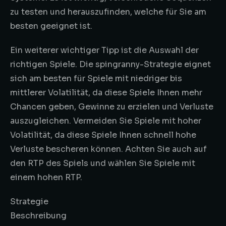
zu testen und herauszufinden, welche für Sie am
besten geeignet ist.
Ein weiterer wichtiger Tipp ist die Auswahl der
richtigen Spiele. Die spingranny-Strategie eignet
sich am besten für Spiele mit niedriger bis
mittlerer Volatilität, da diese Spiele Ihnen mehr
Chancen geben, Gewinne zu erzielen und Verluste
auszugleichen. Vermeiden Sie Spiele mit hoher
Volatilität, da diese Spiele Ihnen schnell hohe
Verluste bescheren können. Achten Sie auch auf
den RTP des Spiels und wählen Sie Spiele mit
einem hohen RTP.
Strategie
Beschreibung