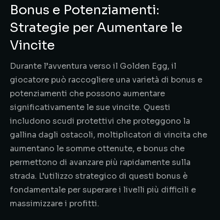
Bonus e Potenziamenti:
Strategie per Aumentare le
Vincite
Durante l’avventura verso il Golden Egg, il
giocatore può raccogliere una varietà di bonus e
potenziamenti che possono aumentare
significativamente le sue vincite. Questi
includono scudi protettivi che proteggono la
gallina dagli ostacoli, moltiplicatori di vincita che
aumentano le somme ottenute, e bonus che
permettono di avanzare più rapidamente sulla
strada. L’utilizzo strategico di questi bonus è
fondamentale per superare i livelli più difficili e
massimizzare i profitti.