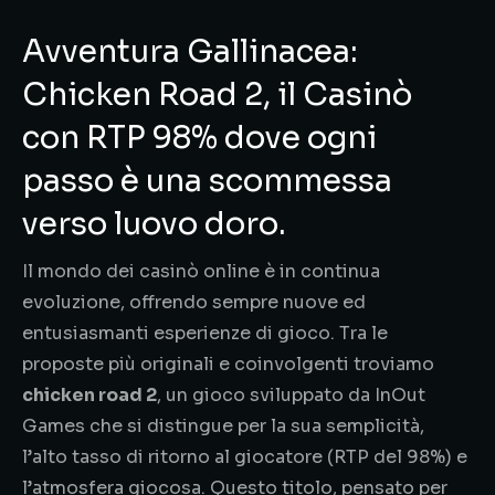
Avventura Gallinacea:
Chicken Road 2, il Casinò
con RTP 98% dove ogni
passo è una scommessa
verso luovo doro.
Il mondo dei casinò online è in continua
evoluzione, offrendo sempre nuove ed
entusiasmanti esperienze di gioco. Tra le
proposte più originali e coinvolgenti troviamo
chicken road 2
, un gioco sviluppato da InOut
Games che si distingue per la sua semplicità,
l’alto tasso di ritorno al giocatore (RTP del 98%) e
l’atmosfera giocosa. Questo titolo, pensato per