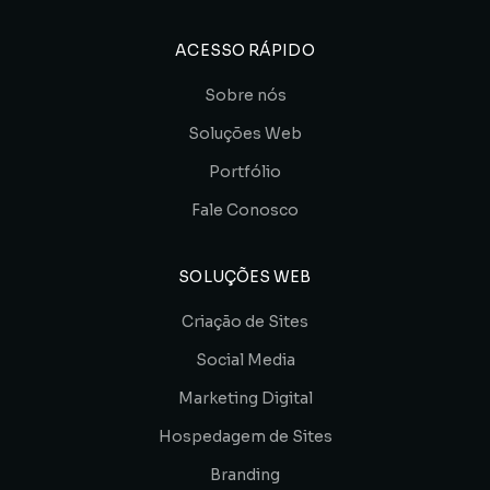
ACESSO RÁPIDO
Sobre nós
Soluções Web
Portfólio
Fale Conosco
SOLUÇÕES WEB
Criação de Sites
Social Media
Marketing Digital
Hospedagem de Sites
Branding