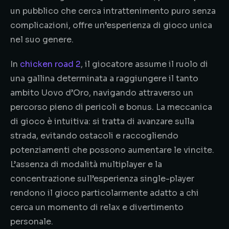
un pubblico che cerca intrattenimento puro senza
complicazioni, offre un’esperienza di gioco unica
nel suo genere.
In
chicken road 2
, il giocatore assume il ruolo di
una gallina determinata a raggiungere il tanto
ambito Uovo d’Oro, navigando attraverso un
percorso pieno di pericoli e bonus. La meccanica
di gioco è intuitiva: si tratta di avanzare sulla
strada, evitando ostacoli e raccogliendo
potenziamenti che possono aumentare le vincite.
L’assenza di modalità multiplayer e la
concentrazione sull’esperienza single-player
rendono il gioco particolarmente adatto a chi
cerca un momento di relax e divertimento
personale.